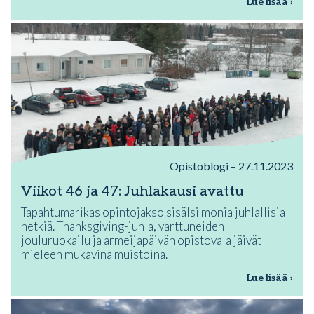
Lue lisää ›
Opistoblogi – 27.11.2023
Viikot 46 ja 47: Juhlakausi avattu
Tapahtumarikas opintojakso sisälsi monia juhlallisia
hetkiä. Thanksgiving-juhla, varttuneiden
jouluruokailu ja armeijapäivän opistovala jäivät
mieleen mukavina muistoina.
Lue lisää ›