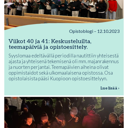
Opistoblogi – 12.10.2023
Viikot 40 ja 41: Keskusteluilta,
teemapäiviä ja opistoesittely.
Syyslomaa edeltävällä periodilla nautittiin yhteisestä
ajasta ja yhteisenä tekemisenä oli mm. majanrakennus
ja nuorten perjantai. Teemapäivien aiheina olivat
oppimistaidot sekä ulkomaalaisena opistossa. Osa
opistolaisista pääsi Kuopioon opistoesittelyyn.
Lue lisää ›