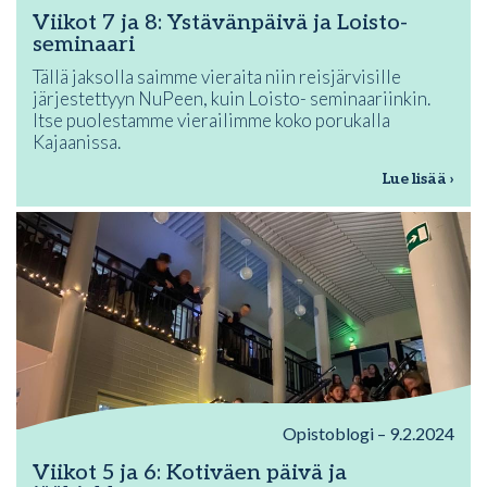
Viikot 7 ja 8: Ystävänpäivä ja Loisto-
seminaari
Tällä jaksolla saimme vieraita niin reisjärvisille
järjestettyyn NuPeen, kuin Loisto- seminaariinkin.
Itse puolestamme vierailimme koko porukalla
Kajaanissa.
Lue lisää ›
Opistoblogi – 9.2.2024
Viikot 5 ja 6: Kotiväen päivä ja