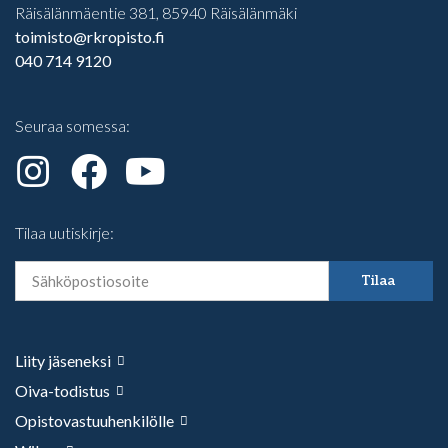
Räisälänmäentie 381, 85940 Räisälänmäki
toimisto@rkropisto.fi
040 714 9120
Seuraa somessa:
Tilaa uutiskirje:
Tilaa
Liity jäseneksi
Oiva-todistus
Opistovastuuhenkilölle