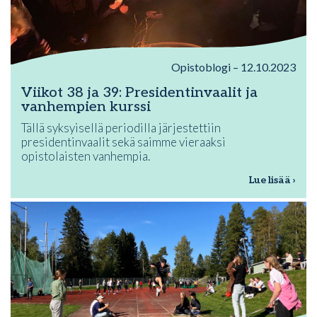
Opistoblogi – 12.10.2023
Viikot 38 ja 39: Presidentinvaalit ja
vanhempien kurssi
Tällä syksyisellä periodilla järjestettiin
presidentinvaalit sekä saimme vieraaksi
opistolaisten vanhempia.
Lue lisää ›