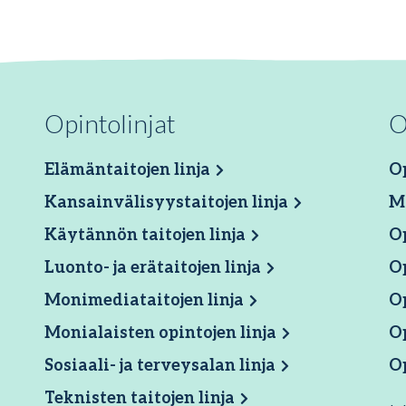
Opintolinjat
O
Elämäntaitojen linja
Op
Kansainvälisyystaitojen linja
M
Käytännön taitojen linja
O
Luonto- ja erätaitojen linja
O
Monimediataitojen linja
O
Monialaisten opintojen linja
Op
Sosiaali- ja terveysalan linja
O
Teknisten taitojen linja