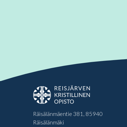
Räisälänmäentie 381, 85940
Räisälänmäki