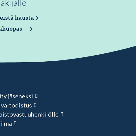
akijalle
eistä hausta
akuopas
ity jäseneksi
iva-todistus
pistovastuuhenkilölle
ilma