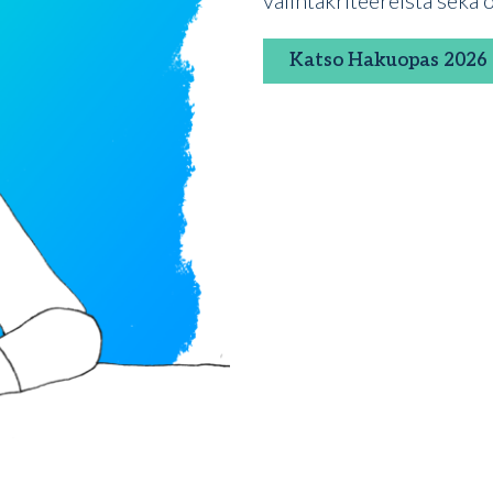
valintakriteereistä sekä
Katso Hakuopas 2026 