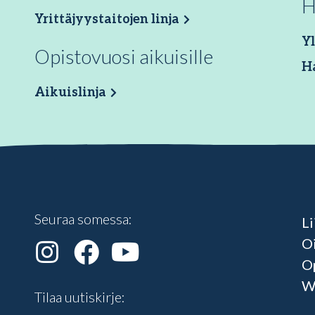
H
Yrittäjyystaitojen linja
Yl
Opistovuosi aikuisille
H
Aikuislinja
Seuraa somessa:
Li
O
O
W
Tilaa uutiskirje: