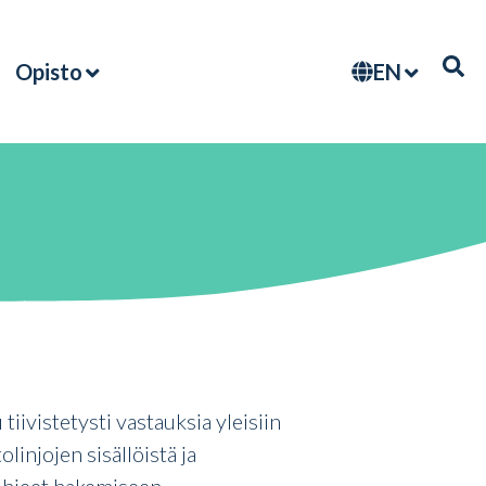
EN
Opisto
ivistetysti vastauksia yleisiin
linjojen sisällöistä ja