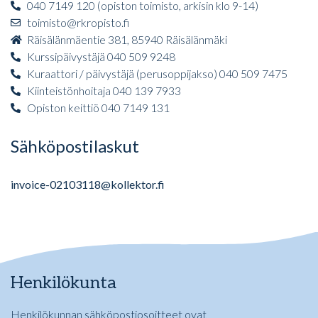
040 7149 120 (opiston toimisto, arkisin klo 9-14)
toimisto@rkropisto.fi
Räisälänmäentie 381, 85940 Räisälänmäki
Kurssipäivystäjä 040 509 9248
Kuraattori / päivystäjä (perusoppijakso) 040 509 7475
Kiinteistönhoitaja 040 139 7933
Opiston keittiö 040 7149 131
Sähköpostilaskut
invoice-02103118@kollektor.fi
Henkilökunta
Henkilökunnan sähköpostiosoitteet ovat