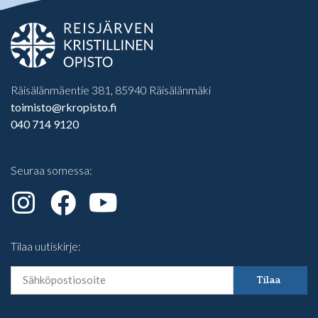
Räisälänmäentie 381, 85940 Räisälänmäki
toimisto@rkropisto.fi
040 714 9120
Seuraa somessa:
Tilaa uutiskirje:
Tilaa