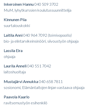
Inkeroinen Hannu
040 509 3702
MuM, lyhytkurssien koulutussuunnittelija
Kinnunen Piia
suurtalouskokki
Laitila Anni
040 964 7092
(toimivapaalla)
bio- ja elintarvikeinsinööri, siivoustyön ohjaaja
Lassila Eira
ohjaaja
Laurila Anneli
040 551 7042
laitoshuoltaja
Mustajärvi Annukka
040 658 7811
sosionomi, Elämäntaitojen linjan vastaava ohjaaja
Paavola Kaarlo
ravitsemustyön esihenkilö