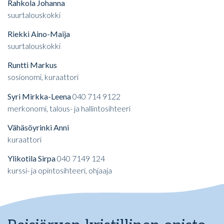
Rahkola Johanna
suurtalouskokki
Riekki Aino-Maija
suurtalouskokki
Runtti Markus
sosionomi, kuraattori
S
yri Mirkka-Leena
040 714 9122
merkonomi, talous- ja hallintosihteeri
Vähäsöyrinki Anni
kuraattori
Y
likotila Sirpa
040 7149 124
kurssi- ja opintosihteeri, ohjaaja