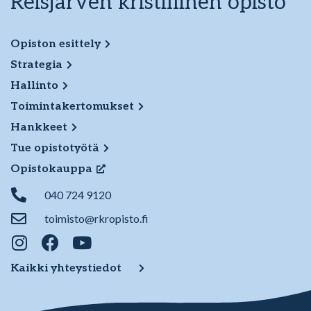
Reisjärven kristillinen opisto
Opiston esittely
Strategia
Hallinto
Toimintakertomukset
Hankkeet
Tue opistotyötä
Opistokauppa
040 724 9120
toimisto@rkropisto.fi
Kaikki yhteystiedot