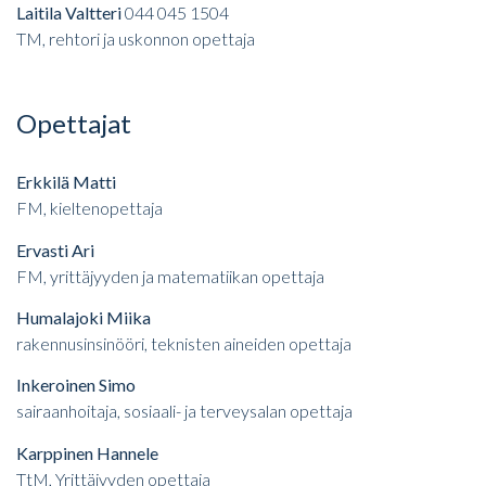
Laitila Valtteri
044 045 1504
TM, rehtori ja uskonnon opettaja
Opettajat
Erkkilä Matti
FM, kieltenopettaja
Ervasti Ari
FM, yrittäjyyden ja matematiikan opettaja
Humalajoki Miika
rakennusinsinööri, teknisten aineiden opettaja
Inkeroinen Simo
sairaanhoitaja, sosiaali- ja terveysalan opettaja
Karppinen Hannele
TtM, Yrittäjyyden opettaja