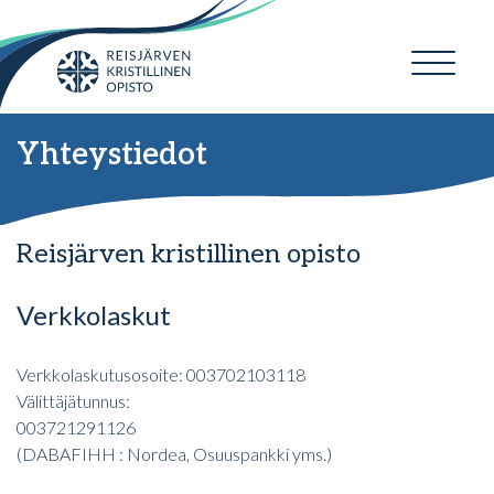
Yhteystiedot
Reisjärven kristillinen opisto
Verkkolaskut
Verkkolaskutusosoite: 003702103118
Välittäjätunnus:
003721291126
(DABAFIHH : Nordea, Osuuspankki yms.)