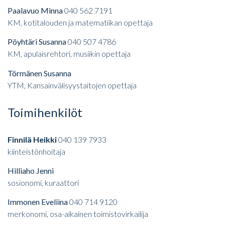
Paalavuo Minna
040 562 7191
KM, kotitalouden ja matematiikan opettaja
Pöyhtäri Susanna
040 507 4786
KM, apulaisrehtori, musiikin opettaja
Törmänen Susanna
YTM, Kansainvälisyystaitojen opettaja
Toimihenkilöt
Finnilä Heikki
040 139 7933
kiinteistönhoitaja
Hilliaho Jenni
sosionomi, kuraattori
Immonen Eveliina
040 714 9120
merkonomi, osa-aikainen toimistovirkailija