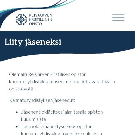
Liity jäseneksi
Olemalla Reisjärven kristillisen opiston
kannatusyhdistyksen jäsen tuet merkittävällä tavalla
opistotyötä!
Kannatusyhdistyksen jäsenedut:
Jäsenenä pidät itsesi ajan tasalla opiston
kuulumisista
Läsnäolo ja äänestysoikeus opiston
kannatusyhdistyksen vuosikokouksessa