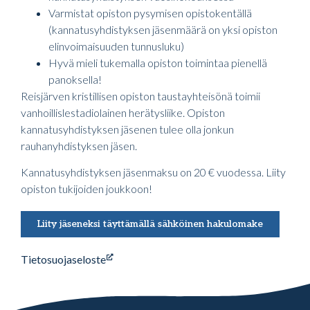
Varmistat opiston pysymisen opistokentällä
(kannatusyhdistyksen jäsenmäärä on yksi opiston
elinvoimaisuuden tunnusluku)
Hyvä mieli tukemalla opiston toimintaa pienellä
panoksella!
Reisjärven kristillisen opiston taustayhteisönä toimii
vanhoillislestadiolainen herätysliike. Opiston
kannatusyhdistyksen jäsenen tulee olla jonkun
rauhanyhdistyksen jäsen.
Kannatusyhdistyksen jäsenmaksu on 20 € vuodessa. Liity
opiston tukijoiden joukkoon!
Liity jäseneksi täyttämällä sähköinen hakulomake
Tietosuojaseloste