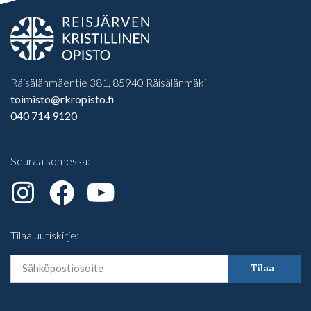
Räisälänmäentie 381, 85940 Räisälänmäki
toimisto@rkropisto.fi
040 714 9120
Seuraa somessa:
Tilaa uutiskirje:
Tilaa