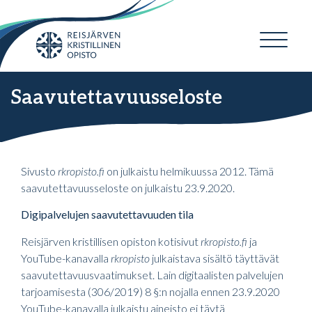
Saavutettavuusseloste
Sivusto
rkropisto.fi
on julkaistu helmikuussa 2012. Tämä
saavutettavuusseloste on julkaistu 23.9.2020.
Digipalvelujen saavutettavuuden tila
Reisjärven kristillisen opiston kotisivut
rkropisto.fi
ja
YouTube-kanavalla
rkropisto
julkaistava sisältö täyttävät
saavutettavuusvaatimukset. Lain digitaalisten palvelujen
tarjoamisesta (306/2019) 8 §:n nojalla ennen 23.9.2020
YouTube-kanavalla julkaistu aineisto ei täytä