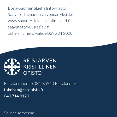
Etelä-Suomen aluehallintovirasto
Saavutettavuuden valvonnan yksikkö
www.saavutettavuusvaatimukset.fi
saavutettavuus(at)avi.fi
puhelinnumero vaihde 0295 016 000
Räisälänmäentie 381, 85940 Räisälänmäki
toimisto@rkropisto.fi
040 714 9120
Seuraa somessa: