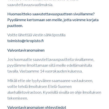
saavutettavuusvaatimuksia.
Huomasitteko saavutettavuuspuutteen sivuillamme?
Pyydämme kertomaan sen meille, jotta voimme korjata
puutteen.
Voitte lähettää viestin sähköpostilla
toimisto@rkropisto.fi
Valvontaviranomainen
Jos huomaatte saavutettavuuspuutteita sivuillamme,
pyydämme ilmoittamaan siitä meille edellämainitulla
tavalla. Vastaamme 14 vuorokauden kuluessa.
Mikäli ette ole tyytyväinen saamaanne vastaukseen,
voitte tehdä ilmoituksen Etelä-Suomen
aluehallintovirastoon. Kyseisillä sivuilla on ohje ilmoituksen
tekemiseen.
Valvontaviranomaisen yhteystiedot