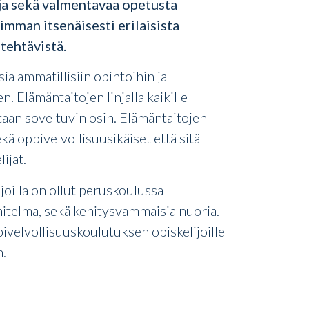
oja sekä valmentavaa opetusta
mman itsenäisesti erilaisista
ötehtävistä.
a ammatillisiin opintoihin ja
 Elämäntaitojen linjalla kaikille
taan soveltuvin osin. Elämäntaitojen
sekä oppivelvollisuusikäiset että sitä
ijat.
 joilla on ollut peruskoulussa
itelma, sekä kehitysvammaisia nuoria.
ivelvollisuuskoulutuksen opiskelijoille
.