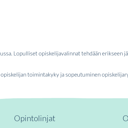
ussa. Lopulliset opiskelijavalinnat tehdään erikseen jä
opiskelijan toimintakyky ja sopeutuminen opiskelija
Opintolinjat
O