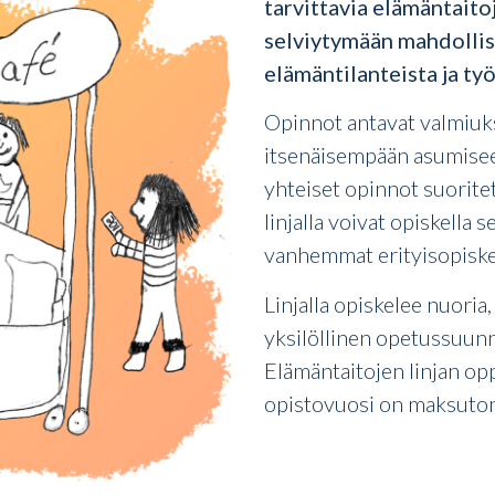
tarvittavia elämäntait
selviytymään mahdollisi
elämäntilanteista ja ty
Opinnot antavat valmiuksi
itsenäisempään asumiseen.
yhteiset opinnot suorite
linjalla voivat opiskella 
vanhemmat erityisopiskel
Linjalla opiskelee nuoria,
yksilöllinen opetussuunn
Elämäntaitojen linjan opp
opistovuosi on maksuton