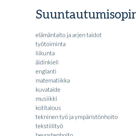
Suuntautumisopi
elämäntaito ja arjen taidot
työtoiminta
liikunta
äidinkieli
englanti
matematiikka
kuvataide
musiikki
kotitalous
tekninen työ ja ympäristönhoito
tekstiilityö
hevostenhoito