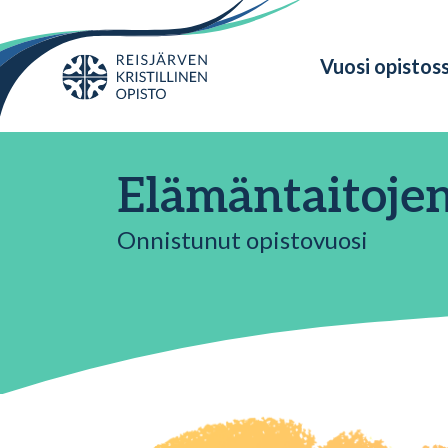
Vuosi opistos
Elämäntaitojen
Onnistunut opistovuosi