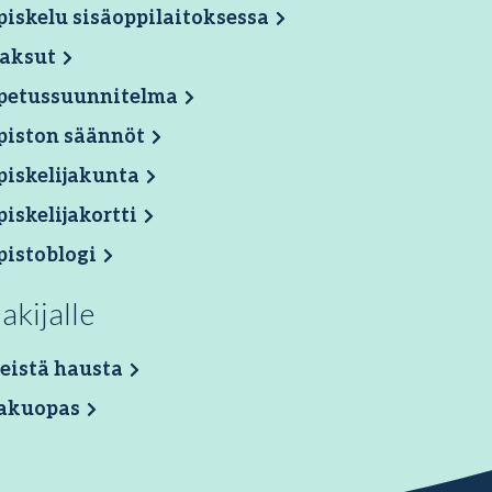
iskelu sisäoppilaitoksessa
aksut
petussuunnitelma
piston säännöt
piskelijakunta
iskelijakortti
pistoblogi
akijalle
eistä hausta
akuopas