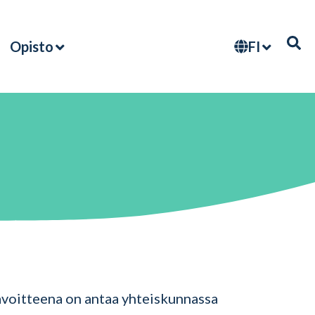
FI
Opisto
tavoitteena on antaa yhteiskunnassa