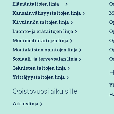
Elämäntaitojen linja
Op
Kansainvälisyystaitojen linja
M
Käytännön taitojen linja
O
Luonto- ja erätaitojen linja
O
Monimediataitojen linja
O
Monialaisten opintojen linja
Op
Sosiaali- ja terveysalan linja
O
Teknisten taitojen linja
H
Yrittäjyystaitojen linja
Yl
Opistovuosi aikuisille
H
Aikuislinja