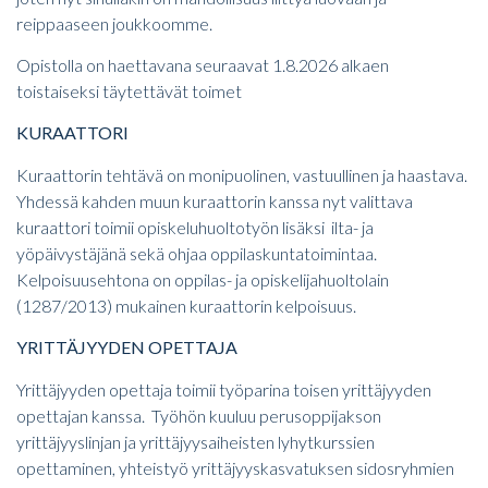
reippaaseen joukkoomme.
Opistolla on haettavana seuraavat 1.8.2026 alkaen
toistaiseksi täytettävät toimet
KURAATTORI
Kuraattorin tehtävä on monipuolinen, vastuullinen ja haastava.
Yhdessä kahden muun kuraattorin kanssa nyt valittava
kuraattori toimii opiskeluhuoltotyön lisäksi ilta- ja
yöpäivystäjänä sekä ohjaa oppilaskuntatoimintaa.
Kelpoisuusehtona on oppilas- ja opiskelijahuoltolain
(1287/2013) mukainen kuraattorin kelpoisuus.
YRITTÄJYYDEN OPETTAJA
Yrittäjyyden opettaja toimii työparina toisen yrittäjyyden
opettajan kanssa. Työhön kuuluu perusoppijakson
yrittäjyyslinjan ja yrittäjyysaiheisten lyhytkurssien
opettaminen, yhteistyö yrittäjyyskasvatuksen sidosryhmien