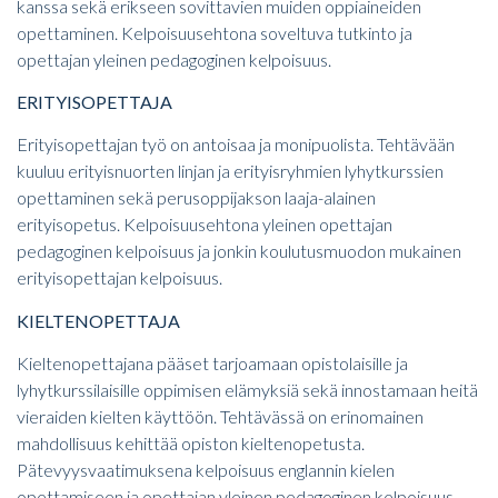
kanssa sekä erikseen sovittavien muiden oppiaineiden
opettaminen. Kelpoisuusehtona soveltuva tutkinto ja
opettajan yleinen pedagoginen kelpoisuus.
ERITYISOPETTAJA
Erityisopettajan työ on antoisaa ja monipuolista. Tehtävään
kuuluu erityisnuorten linjan ja erityisryhmien lyhytkurssien
opettaminen sekä perusoppijakson laaja-alainen
erityisopetus. Kelpoisuusehtona yleinen opettajan
pedagoginen kelpoisuus ja jonkin koulutusmuodon mukainen
erityisopettajan kelpoisuus.
KIELTENOPETTAJA
Kieltenopettajana pääset tarjoamaan opistolaisille ja
lyhytkurssilaisille oppimisen elämyksiä sekä innostamaan heitä
vieraiden kielten käyttöön. Tehtävässä on erinomainen
mahdollisuus kehittää opiston kieltenopetusta.
Pätevyysvaatimuksena kelpoisuus englannin kielen
opettamiseen ja opettajan yleinen pedagoginen kelpoisuus.