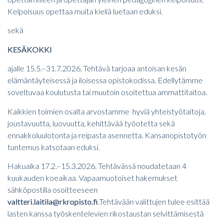
Kelpoisuus opettaa muita kieliä luetaan eduksi.
sekä
KESÄKOKKI
ajalle 15.5.–31.7.2026. Tehtävä tarjoaa antoisan kesän
elämäntäyteisessä ja iloisessa opistokodissa. Edellytämme
soveltuvaa koulutusta tai muutoin osoitettua ammattitaitoa.
Kaikkien toimien osalta arvostamme hyviä yhteistyötaitoja,
joustavuutta, luovuutta, kehittävää työotetta sekä
ennakkoluulotonta ja reipasta asennetta. Kansanopistotyön
tuntemus katsotaan eduksi.
Hakuaika 17.2.–15.3.2026. Tehtävässä noudatetaan 4
kuukauden koeaikaa. Vapaamuotoiset hakemukset
sähköpostilla osoitteeseen
valtteri.laitila@rkropisto.fi
.Tehtävään valittujen tulee esittää
lasten kanssa työskentelevien rikostaustan selvittämisestä