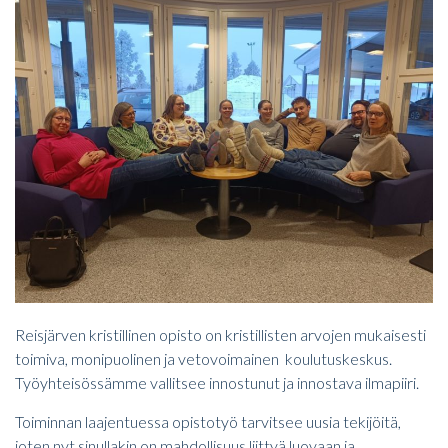
Reisjärven kristillinen opisto on kristillisten arvojen mukaisesti
toimiva, monipuolinen ja vetovoimainen koulutuskeskus.
Työyhteisössämme vallitsee innostunut ja innostava ilmapiiri.
Toiminnan laajentuessa opistotyö tarvitsee uusia tekijöitä,
joten nyt sinullakin on mahdollisuus liittyä luovaan ja