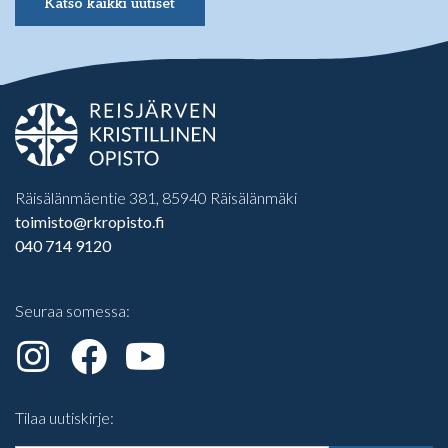
Katso kaikki uutiset
Räisälänmäentie 381, 85940 Räisälänmäki
toimisto@rkropisto.fi
040 714 9120
Seuraa somessa:
Tilaa uutiskirje: