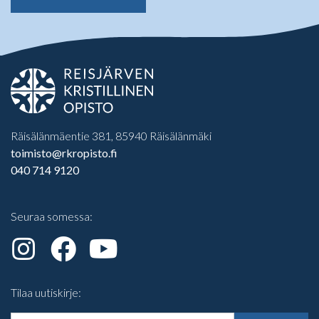
Räisälänmäentie 381, 85940 Räisälänmäki
toimisto@rkropisto.fi
040 714 9120
Seuraa somessa:
Tilaa uutiskirje: