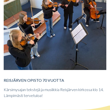
REISJÄRVEN OPISTO 70 VUOTTA
Kärsimysajan tekstejä ja musiikkia Reisjärven kirkossa klo 14.
Lämpimästi tervetuloa!