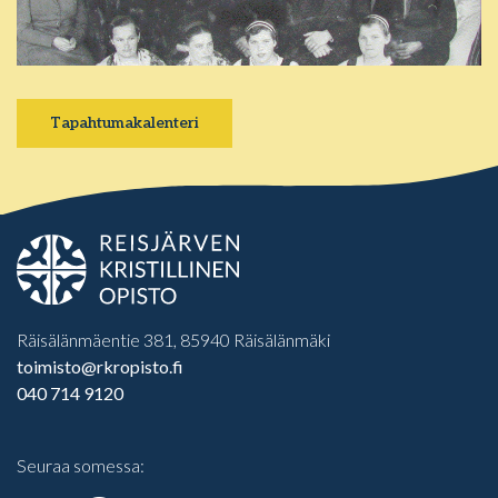
Tapahtumakalenteri
Räisälänmäentie 381, 85940 Räisälänmäki
toimisto@rkropisto.fi
040 714 9120
Seuraa somessa: