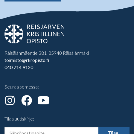
Räisälänmäentie 381, 85940 Räisälänmäki
toimisto@rkropisto.fi
040 714 9120
Seuraa somessa:
Tilaa uutiskirje:
Tilaa